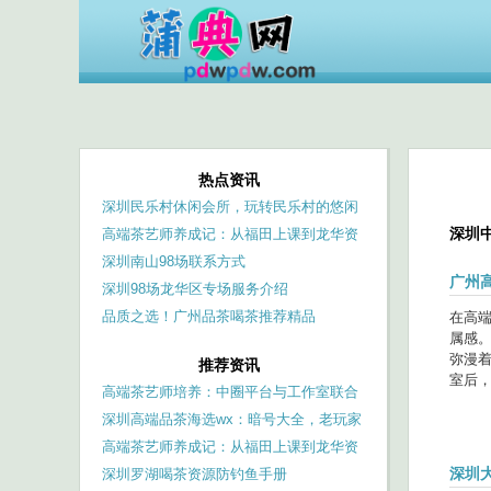
热点资讯
深圳民乐村休闲会所，玩转民乐村的悠闲
深圳
时光
高端茶艺师养成记：从福田上课到龙华资
源对接
深圳南山98场联系方式
‌广州
深圳98场龙华区专场服务介绍
品质之选！广州品茶喝茶推荐精品
在高
属感
弥漫
推荐资讯
室后，
高端茶艺师培养：中圈平台与工作室联合
培训
深圳高端品茶海选wx：暗号大全，老玩家
才懂的梗
高端茶艺师养成记：从福田上课到龙华资
深圳
源对接
深圳罗湖喝茶资源防钓鱼手册