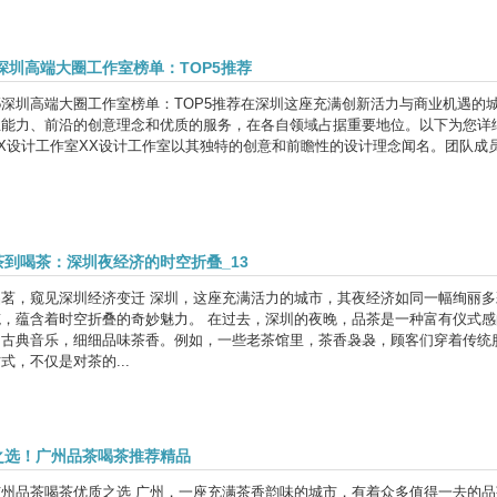
5深圳高端大圈工作室榜单：TOP5推荐
025深圳高端大圈工作室榜单：TOP5推荐在深圳这座充满创新活力与商业机遇
能力、前沿的创意理念和优质的服务，在各自领域占据重要地位。以下为您详细介绍
XX设计工作室XX设计工作室以其独特的创意和前瞻性的设计理念闻名。团队成
茶到喝茶：深圳夜经济的时空折叠_13
品茗，窥见深圳经济变迁 深圳，这座充满活力的城市，其夜经济如同一幅绚丽
笔，蕴含着时空折叠的奇妙魅力。 在过去，深圳的夜晚，品茶是一种富有仪式
的古典音乐，细细品味茶香。例如，一些老茶馆里，茶香袅袅，顾客们穿着传统
式，不仅是对茶的...
之选！广州品茶喝茶推荐精品
广州品茶喝茶优质之选 广州，一座充满茶香韵味的城市，有着众多值得一去的