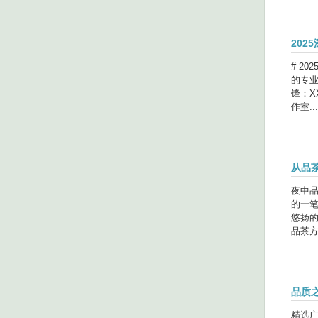
202
# 2
的专业
锋：
作室...
从品
夜中
的一
悠扬
品茶方
品质
精选