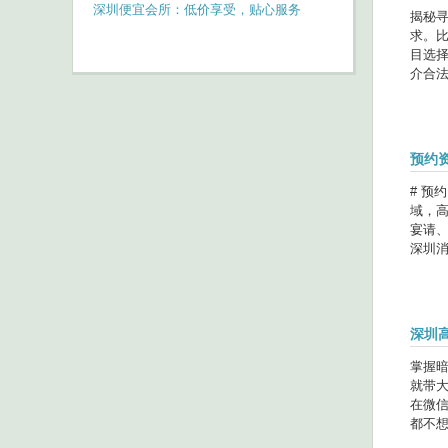
深圳便宜会所：低价享受，贴心服务
揭秘寻
求。
目选
介合法
预约
# 预
域，
宴请
深圳消
深圳
掌握
就带大
在微
都不想