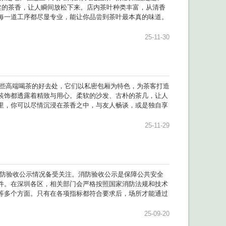
柔的茶香，让人瞬间放松下来。店内茶叶种类丰富，从清香
每一道工序都尽显专业，能让你品尝到茶叶最本真的味道。
25-11-30
一些高端喝茶的好去处，它们以私密包厢为特色，为茶客打造
装饰都透露着精致与用心。柔软的沙发、古朴的茶几，让人
里，你可以尽情沉浸在茶香之中，与友人畅谈，或是独自享
25-11-29
消防验收公示情况备受关注。消防验收公示是保障公共安全
件。在深圳各区，相关部门会严格按照国家消防法规和技术
等多个方面。只有在各项指标都符合要求后，场所才能通过
25-09-20