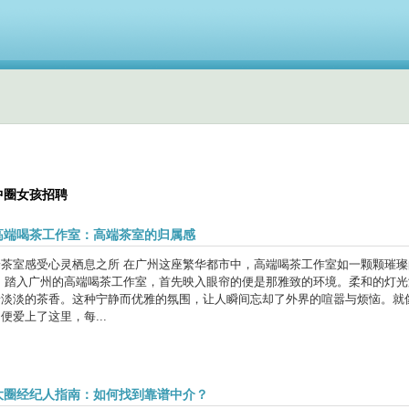
中圈女孩招聘
高端喝茶工作室‌：高端茶室的归属感
端茶室感受心灵栖息之所 在广州这座繁华都市中，高端喝茶工作室如一颗颗璀
。 踏入广州的高端喝茶工作室，首先映入眼帘的便是那雅致的环境。柔和的灯
着淡淡的茶香。这种宁静而优雅的氛围，让人瞬间忘却了外界的喧嚣与烦恼。就
便爱上了这里，每...
大圈经纪人指南：如何找到靠谱中介？