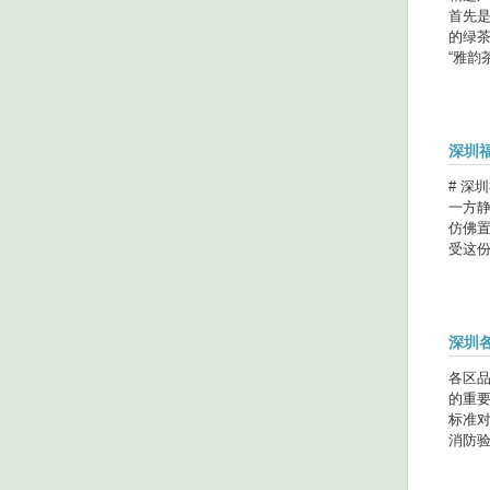
首先
的绿
“雅韵茶
深圳
# 深
一方
仿佛
受这份宁
深圳
各区
的重
标准
消防验