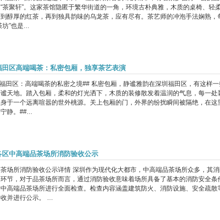
是“茶聚轩”。这家茶馆隐匿于繁华街道的一角，环境古朴典雅，木质的桌椅、轻
茶到醇厚的红茶，再到独具韵味的乌龙茶，应有尽有。茶艺师的冲泡手法娴熟，
坊”也是...
福田区高端喝茶：私密包厢，独享茶艺表演
圳福田区：高端喝茶的私密之境## 私密包厢，静谧雅韵在深圳福田区，有这样
静谧天地。踏入包厢，柔和的灯光洒下，木质的装修散发着温润的气息，每一处
置身于一个远离喧嚣的世外桃源。关上包厢的门，外界的纷扰瞬间被隔绝，在这
静。##...
各区中高端品茶场所消防验收公示
品茶场所消防验收公示详情 深圳作为现代化大都市，中高端品茶场所众多，其
要环节，对于品茶场所而言，通过消防验收意味着场所具备了基本的消防安全条
对中高端品茶场所进行全面检查。检查内容涵盖建筑防火、消防设施、安全疏散
收并进行公示。 ...