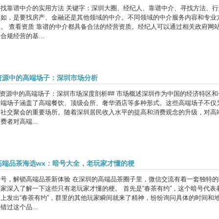
找靠谱中介的实用方法 关键字：深圳大圈、经纪人、靠谱中介、寻找方法、行
比如，是要找房产、金融还是其他领域的中介。不同领域的中介服务内容和专业
择。 查看资质 靠谱的中介都具备合法的经营资质。经纪人可以通过相关政府网
合规经营的基...
资源中的高端场子：深圳市场分析
约资源中的高端场子：深圳市场深度剖析## 市场概述深圳作为中国的经济特区
高端场子涵盖了高端餐饮、顶级会所、奢华酒店等多种形式。这些高端场子不仅
、社交聚会的重要场所。随着深圳居民收入水平的提高和消费观念的升级，对高端
费者对高端...
高端品茶海选wx：暗号大全，老玩家才懂的梗
暗号，解锁高端品茶新体验 在深圳的高端品茶圈子里，微信交流有着一套独特
家深入了解一下这些只有老玩家才懂的梗。 首先是“春茶有约”，这个暗号代
信上发出“春茶有约”，群里的其他玩家瞬间就来了精神，纷纷询问具体的时间和
错过这个品...