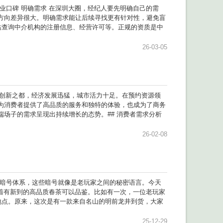
业口碑 明确需求 在深圳大圈，经纪人要先明确自己的需
方向差异很大。明确需求能让后续寻找更有针对性，避免盲
站查询中介机构的注册信息、经营许可等。正规的资质是中
26-03-05
和创新之都，经济发展迅猛，城市活力十足。在预约资源领
为消费者提供了高品质的服务和独特的体验，也成为了商务
场子的需求呈现出持续增长的态势。## 消费者需求分析
26-02-08
的暗号体系，这些暗号就像是老玩家之间的秘密语言。今天
表着有新到的高品质春茶可以品鉴。比如有一次，一位老玩家
地点。原来，这次是有一款来自名山的明前龙井到货，大家
25-12-29